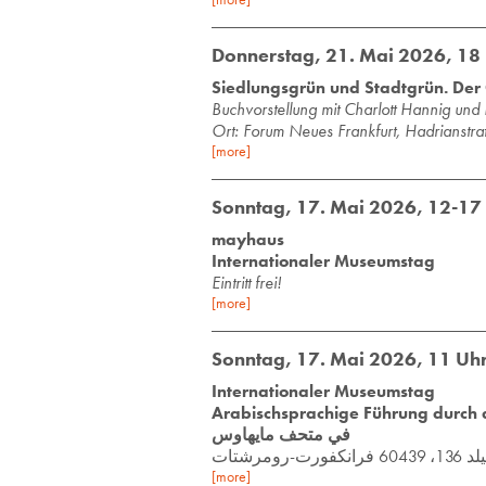
Donnerstag, 21. Mai 2026, 18
Siedlungsgrün und Stadtgrün. Der
Buch­vor­stel­lung mit
Char­lott Han­nig und
Ort: Forum Neues Frankfurt, Hadrianstr
[more]
Sonntag, 17. Mai 2026, 12-17
mayhaus
Internationaler Museumstag
Eintritt frei!
[more]
Sonntag, 17. Mai 2026, 11 Uh
Internationaler Museumstag
Arabischsprachige Führung durch das mayhaus - عربية
في متحف مايهاوس
ومرشتات
[more]