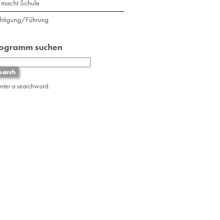
macht Schule
chtigung/Führung
rogramm suchen
enter a searchword.