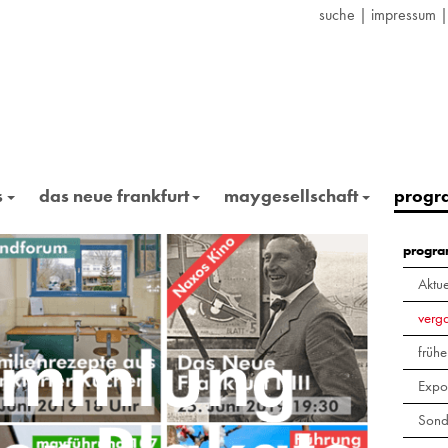
suche
|
impressum
s
das neue frankfurt
maygesellschaft
prog
progr
Aktue
verg
frühe
Expo
Sond