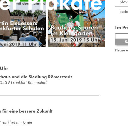
May 
Besi
Im P
Please 
 Uhr
yhaus und die Siedlung Römerstadt
0439 Frank­furt-Rö­mer­stadt
für eine bessere Zukunft
Frankfurt am Main