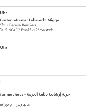
 Uhr
 Gartenreformer Leberecht Migge
 Klaus Ge­re­on Beu­ckers
aße 5, 60439 Frankfurt-Römerstadt
 Uhr
r
جولة إرشادية باللغة ال
مايهاوس، إم بورغفيلد 136، 60439 فرانكفورت-ر