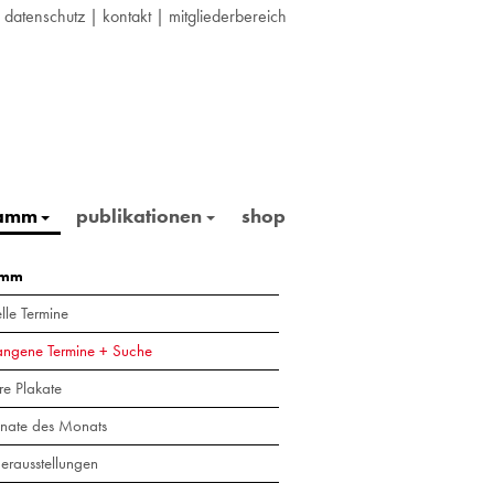
|
datenschutz
|
kontakt
|
mitgliederbereich
ramm
publikationen
shop
amm
lle Termine
angene Termine + Suche
re Plakate
nate des Monats
erausstellungen