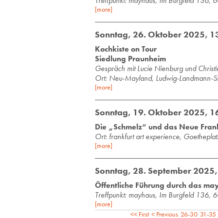
Treff­punkt: may­haus, Im Burg­feld 136, 6
[more]
Sonntag, 26. Oktober 2025, 1
Kochkiste on Tour
Siedlung Praunheim
Ge­spräch mit Lucie Nien­burg und Chris­ti­n
Ort: Neu-Mayland, Ludwig-Landmann-St
[more]
Sonntag, 19. Oktober 2025, 1
Die „Schmelz“ und das Neue Frankf
Ort:
frank­furt art ex­pe­ri­ence, Goe­the­
[more]
Sonntag, 28. September 2025,
Öffentliche Führung durch das ma
Treff­punkt: may­haus, Im Burg­feld 136, 6
[more]
<< First
< Previous
26-30
31-35