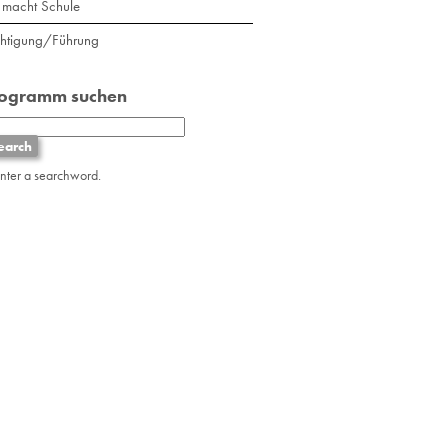
macht Schule
chtigung/Führung
rogramm suchen
enter a searchword.