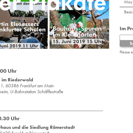
May 
Besi
Im P
Please 
.00 Uhr
e im Riederwald
tra­ße 1, 60386 Frank­furt am Main
kheim, U-Bahnstation Schäfflestraße
0.30 Uhr
yhaus und die Siedlung Römerstadt