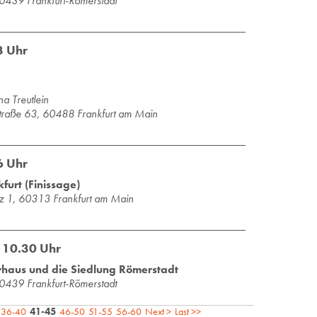
0439 Frank­furt-Rö­mer­stadt
3 Uhr
a Treut­lein
raße 63, 60488 Frankfurt am Main
6 Uhr
urt (Finissage)
platz 1, 60313 Frank­furt am Main
 10.30 Uhr
yhaus und die Siedlung Römerstadt
0439 Frank­furt-Rö­mer­stadt
36-40
41-45
46-50
51-55
56-60
Next >
Last >>