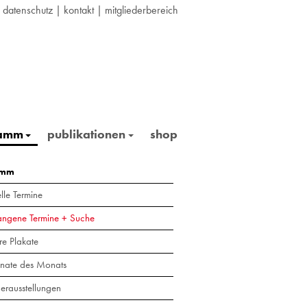
|
datenschutz
|
kontakt
|
mitgliederbereich
ramm
publikationen
shop
amm
lle Termine
angene Termine + Suche
re Plakate
nate des Monats
erausstellungen