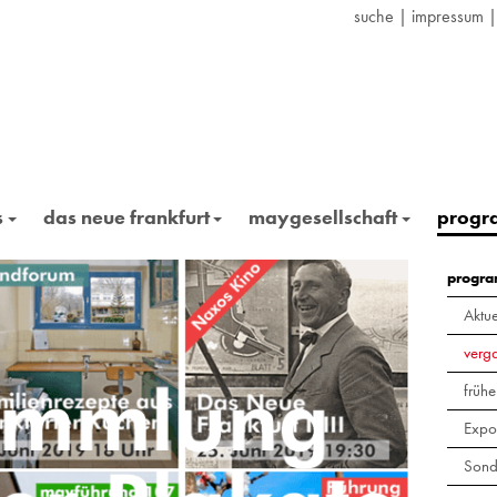
suche
|
impressum
s
das neue frankfurt
maygesellschaft
prog
progr
Aktue
verg
frühe
Expo
Sond