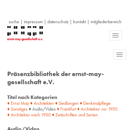
suche
|
impressum
|
datenschutz
|
kontakt
|
mitgliederbereich
Toggle
navigati
Toggl
navig
Präsenzbibliothek der ernst-may-
gesellschaft e.V.
Titel nach Kategorien
♦ Ernst May
♦ Architekten
♦ Siedlungen
♦ Denkmalpflege
♦ Sonstiges
♦ Audio/Video
♦ Frankfurt
♦ Architektur
vor
1950
♦ Architektur
nach
1950
♦ Zeitschriften
und
Serien
Audio/Video