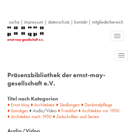
suche
|
impressum
|
datenschutz
|
kontakt
|
mitgliederbereich
Toggle
navigati
Toggl
navig
Präsenzbibliothek der ernst-may-
gesellschaft e.V.
Titel nach Kategorien
♦ Ernst May
♦ Architekten
♦ Siedlungen
♦ Denkmalpflege
♦ Sonstiges
♦ Audio/Video
♦ Frankfurt
♦ Architektur
vor
1950
♦ Architektur
nach
1950
♦ Zeitschriften
und
Serien
Audio/Video