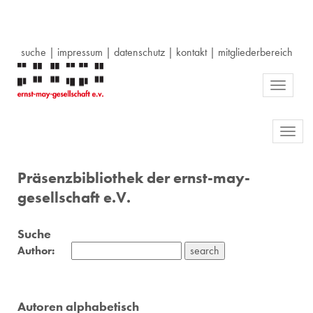
suche
|
impressum
|
datenschutz
|
kontakt
|
mitgliederbereich
Toggle
navigati
Toggl
navig
Präsenzbibliothek der ernst-may-
gesellschaft e.V.
Suche
Author:
Autoren alphabetisch