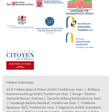
Weitere Unterstützer
AS & P Albert Speer & Partner GmbH, Frankfurt am Main
|
Bulthaup
Kücheneinrichtung GmbH, Frankfurt am Main
| Design + Technik
Gerhardt Steinert, Erlensee |
Deutsche Stiftung Denkmalschutz, Bonn
|
Fotodesign Barbara Staubach, Frankfurt am Main
|
Frankfurter
Sparkasse 1822, Frankfurt am Main
|
HegerGuss GmbH, Enkenbach-
Alsenborn
|
Professor Jochem Jourdan, Architekt, Dreieich
| Stefan