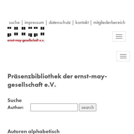
suche
|
impressum
|
datenschutz
|
kontakt
|
mitgliederbereich
Toggle
navigati
Toggl
navig
Präsenzbibliothek der ernst-may-
gesellschaft e.V.
Suche
Author:
Autoren alphabetisch