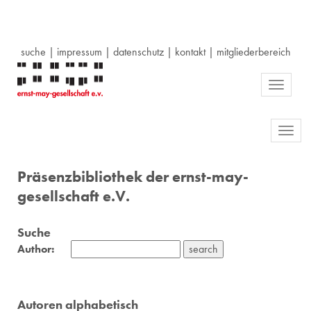
suche
|
impressum
|
datenschutz
|
kontakt
|
mitgliederbereich
Toggle
navigati
Toggl
navig
Präsenzbibliothek der ernst-may-
gesellschaft e.V.
Suche
Author:
Autoren alphabetisch