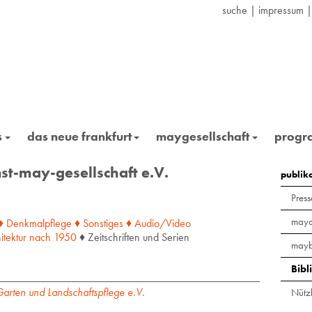
suche
|
impressum
s
das neue frankfurt
maygesellschaft
prog
st-may-gesellschaft e.V.
publik
Press
maya
♦ Denkmalpflege
♦ Sonstiges
♦ Audio/Video
itektur
nach
1950
♦ Zeitschriften und Serien
mayb
Bibl
arten und Landschaftspflege e.V.
Nützl