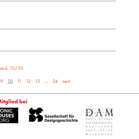
land. 10/10
9
10
11
12
13
…
24
next
Mitglied bei