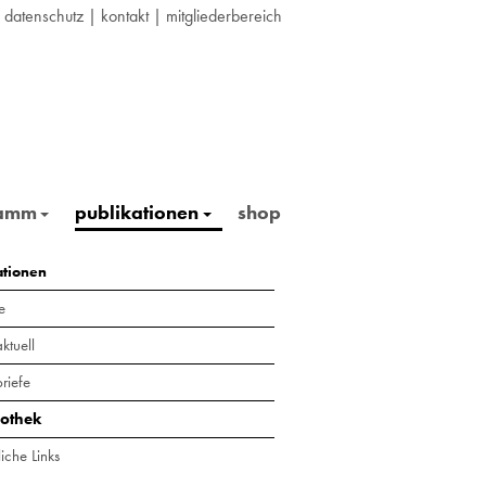
|
datenschutz
|
kontakt
|
mitgliederbereich
ramm
publikationen
shop
ationen
e
ktuell
riefe
iothek
iche Links