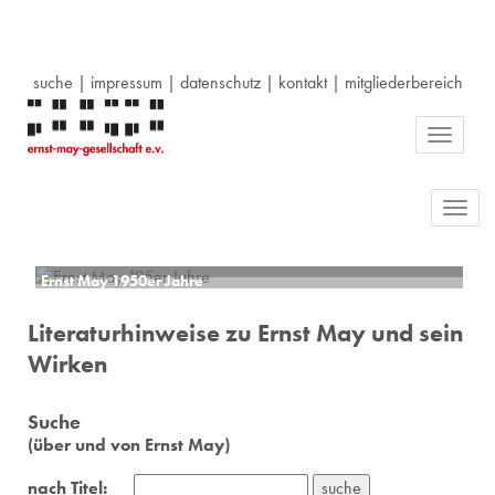
suche
|
impressum
|
datenschutz
|
kontakt
|
mitgliederbereich
Toggle
navigati
Toggl
navig
Ernst May 1950er Jahre
Literaturhinweise zu Ernst May und sein
Wirken
Suche
(über und von Ernst May)
nach Titel: