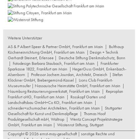
Weitere Unterstützer
AS & P Albert Speer & Partner GmbH, Frankfurt am Main
|
Bulthaup
Kücheneinrichtung GmbH, Frankfurt am Main
| Design + Technik
Gerhardt Steinert, Erlensee |
Deutsche Stiftung Denkmalschutz, Bonn
|
Fotodesign Barbara Staubach, Frankfurt am Main
|
Frankfurter
Sparkasse 1822, Frankfurt am Main
|
HegerGuss GmbH, Enkenbach-
Alsenborn
|
Professor Jochem Jourdan, Architekt, Dreieich
| Stefan
Klöckner GmbH, Biebergemünd-Kassel |
Lions Club Frankfurt-
Museumsufer
|
Nassauische Heimstätte GmbH, Frankfurt am Main
|
Naumburg Restaurierungswerkstatt, Frankfurt am Main
|
Reproplan
Frankfurt oHG, Frankfurt am Main
|
Rosskopf Garten und
Landschaftsbau GmbH+Co KG, Frankfurt am Main
|
schneider+schumacher Architekten, Frankfurt am Main
|
Stuttgarter
Gesellschaft für Kunst und Denkmalpflege
|
Thomas Hoof
Produktgesellschaft mbH, Waltrop
|
Wentz Concept Projektstrategie
GmbH, Frankfurt am Main
|
Wüstenrot Stiftung, Stuttgart
Copyright © 2026 ernst-may-gesellschaft |
sonstige Rechte und