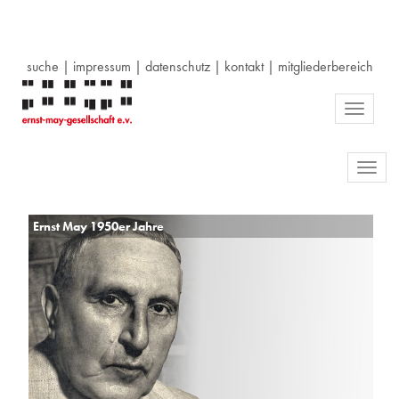
suche
|
impressum
|
datenschutz
|
kontakt
|
mitgliederbereich
Toggle
navigati
Toggl
navig
Ernst May 1950er Jahre