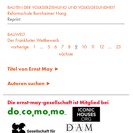
BAUTEN DER VOLKSERZIEHUNG UND VOLKSGESUNDHEIT
Reformschule Bornheimer Hang
Reprint
BAUWELT
Der Frankfurter Wettbewerb
vorherige
1
…
5
6
7
8
9
10
11
12
…
23
nächste
Titel von Ernst May ►
Autoren suchen ►
Die ernst-may-gesellschaft ist Mitglied bei