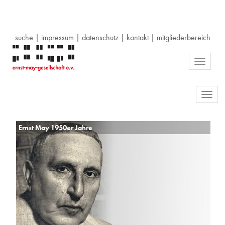
suche
|
impressum
|
datenschutz
|
kontakt
|
mitgliederbereich
Toggle
navigati
Toggl
navig
Ernst May 1950er Jahre