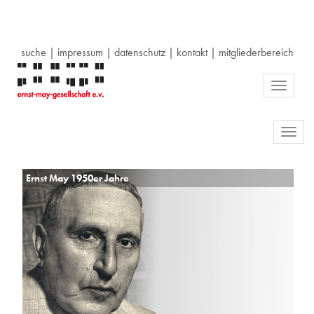
suche
|
impressum
|
datenschutz
|
kontakt
|
mitgliederbereich
Toggle
navigati
Toggl
navig
Ernst May 1950er Jahre