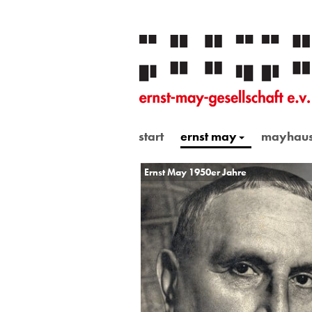
start
ernst may
mayhau
Ernst May 1950er Jahre