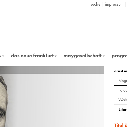
suche
|
impressum
s
das neue frankfurt
maygesellschaft
prog
ernst 
Biogr
Foto
Werk
Lite
Titel