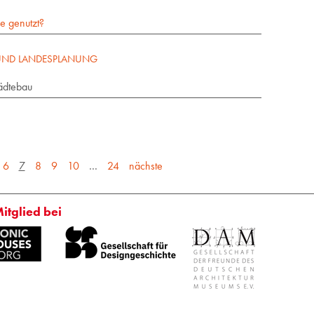
e genutzt?
 UND LANDESPLANUNG
ädtebau
6
7
8
9
10
…
24
nächste
Mitglied bei