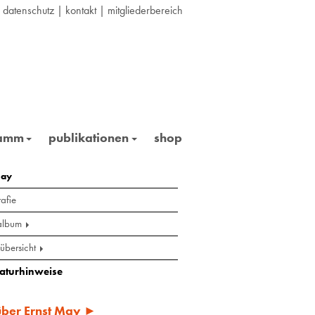
|
datenschutz
|
kontakt
|
mitgliederbereich
ramm
publikationen
shop
may
afie
album
übersicht
raturhinweise
 über Ernst May ►