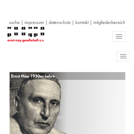
suche
|
impressum
|
datenschutz
|
kontakt
|
mitgliederbereich
Toggle
navigati
Toggl
navig
Ernst May 1950er Jahre