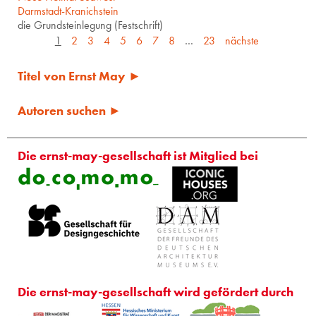
Darmstadt-Kranichstein
die Grundsteinlegung (Festschrift)
1
2
3
4
5
6
7
8
…
23
nächste
Titel von Ernst May ►
Autoren suchen ►
Die ernst-may-gesellschaft ist Mitglied bei
Die ernst-may-gesellschaft wird gefördert durch