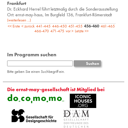
Frankfurt
Dr. Eck­hard Her­rel führt letzt­ma­lig durch die Son­der­aus­stel­lung
Ort: ernst-may-haus, Im Burgfeld 136, Frankfurt-Römerstadt
(weiterlesen ...)
<< Erste
< zurück
441-445
446-450
451-455
456-460
461-465
466-470
471-475
vor >
Letzte >>
Im Programm suchen
Bitte geben Sie einen Suchbegriff ein.
Die ernst-may-gesellschaft ist Mitglied bei