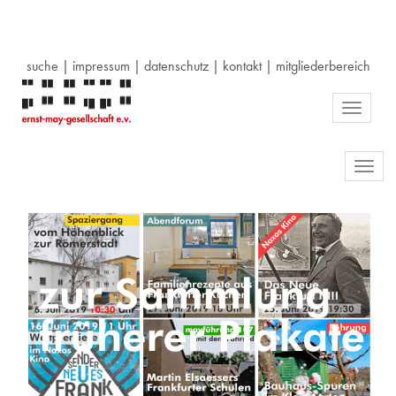
suche
|
impressum
|
datenschutz
|
kontakt
|
mitgliederbereich
Toggle
navigati
Toggl
navig