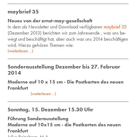
maybrief 35
Neues von der ernst-may-gesellschaft
In dem als News­let­ter und Down­load ver­füg­ba­ren
may­brief 35
(De­zem­ber 2013) be­rich­ten wir zum Jah­res­en­de , was uns be­
wegt und be­schäf­tigt hat, aber auch was uns 2014 be­schäf­ti­gen
wird. Hier­zu ge­hö­ren The­men wie:
(weiterlesen ...)
Sonderausstellung Dezember bis 27. Februar
2014
Moderne auf 10 x 15 cm - Die Postkarten des neuen
Frankfurt
(weiterlesen ...)
Sonntag, 15. Dezember 15.30 Uhr
Führung Sonderausstellung
Moderne auf 10x15 cm - die Postkarten des neuen
Frankfurt
Ju­li­us Reins­berg, M.A.