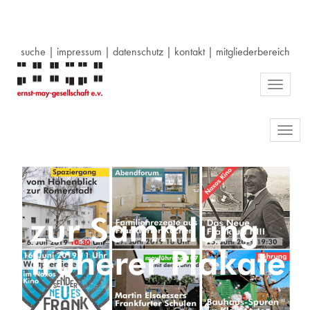
suche
|
impressum
|
datenschutz
|
kontakt
|
mitgliederbereich
Toggle
navigati
Toggl
navig