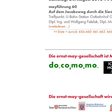
mayführung 60
Auf dem Jacobsweg durch die Sie
Treff­punkt: U-Bahn-Sta­ti­on Ost­bahn­hof Ge­
Dipl. Ing. und Wolf­gang Fi­delak, Dipl.-M
(weiterlesen ...)
<< Erste
< zurück
456-460
461-465
46
Die ernst-may-gesellschaft ist 
Die ernst-may-gesellschaft wir