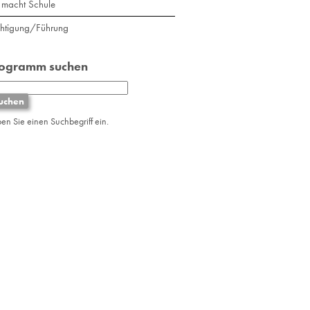
macht Schule
chtigung/Führung
rogramm suchen
ben Sie einen Suchbegriff ein.