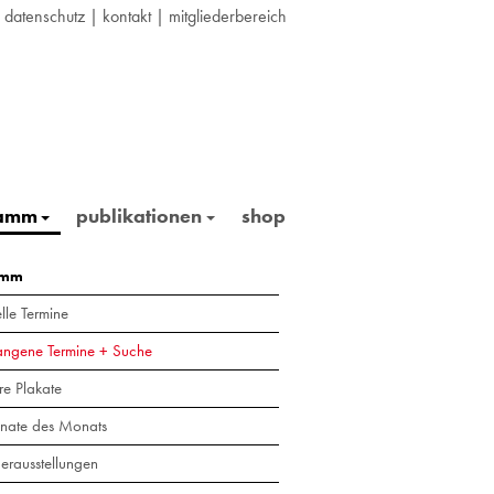
|
datenschutz
|
kontakt
|
mitgliederbereich
ramm
publikationen
shop
amm
lle Termine
angene Termine + Suche
re Plakate
nate des Monats
erausstellungen