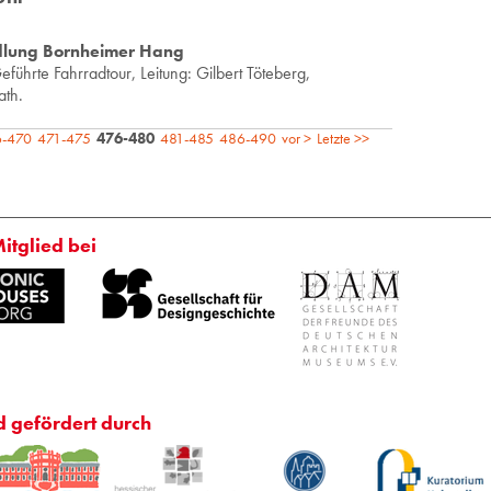
dlung Bornheimer Hang
führ­te Fahr­rad­tour, Lei­tung: Gil­bert Tö­te­berg,
ath.
6-470
471-475
476-480
481-485
486-490
vor >
Letzte >>
Mitglied bei
d gefördert durch