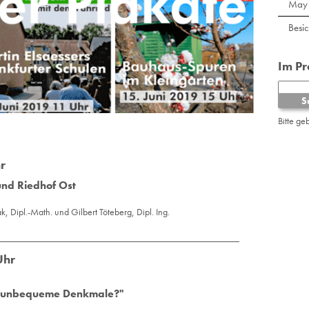
May 
Besi
Im P
Bitte ge
r
nd Riedhof Ost
, Dipl.-Math. und Gilbert Töteberg, Dipl. Ing.
Uhr
 - unbequeme Denkmale?"