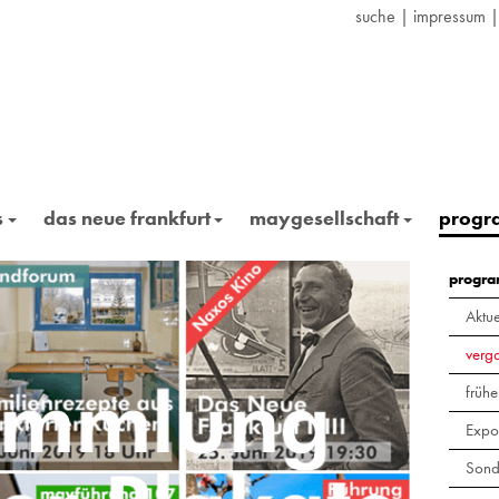
suche
|
impressum
s
das neue frankfurt
maygesellschaft
prog
progr
Aktue
verg
frühe
Expo
Sond