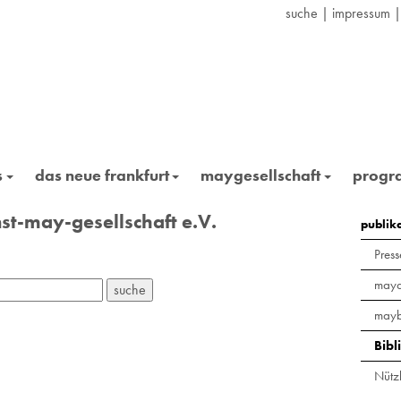
suche
|
impressum
s
das neue frankfurt
maygesellschaft
prog
st-may-gesellschaft e.V.
publik
Press
maya
mayb
Bibl
Nützl