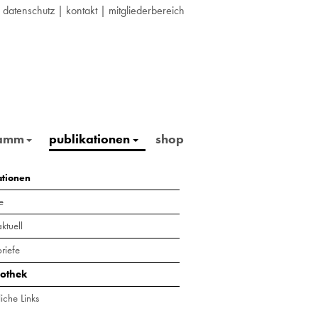
|
datenschutz
|
kontakt
|
mitgliederbereich
ramm
publikationen
shop
ationen
e
ktuell
riefe
iothek
iche Links