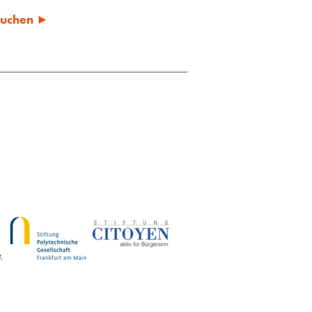
 suchen ►