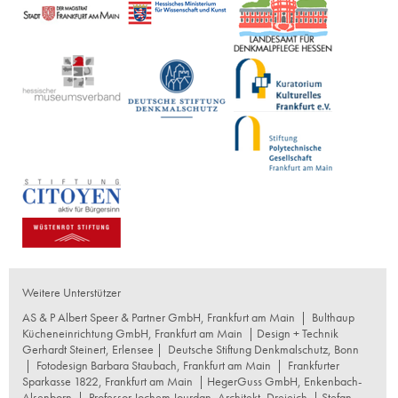
Weitere Unterstützer
AS & P Albert Speer & Partner GmbH, Frankfurt am Main
|
Bulthaup
Kücheneinrichtung GmbH, Frankfurt am Main
| Design + Technik
Gerhardt Steinert, Erlensee |
Deutsche Stiftung Denkmalschutz, Bonn
|
Fotodesign Barbara Staubach, Frankfurt am Main
|
Frankfurter
Sparkasse 1822, Frankfurt am Main
|
HegerGuss GmbH, Enkenbach-
Alsenborn
|
Professor Jochem Jourdan, Architekt, Dreieich
| Stefan