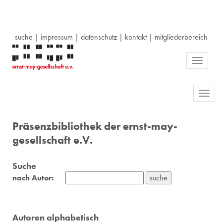
suche
|
impressum
|
datenschutz
|
kontakt
|
mitgliederbereich
Toggle
navigati
Toggl
navig
Präsenzbibliothek der ernst-may-
gesellschaft e.V.
Suche
nach Autor:
Autoren alphabetisch