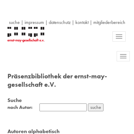
suche
|
impressum
|
datenschutz
|
kontakt
|
mitgliederbereich
Toggle
navigati
Toggl
navig
Präsenzbibliothek der ernst-may-
gesellschaft e.V.
Suche
nach Autor:
Autoren alphabetisch