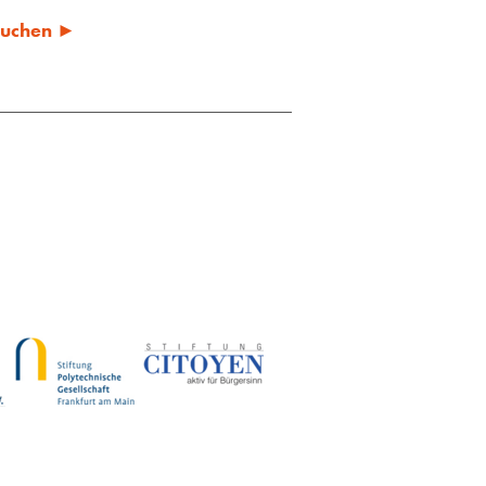
 suchen ►