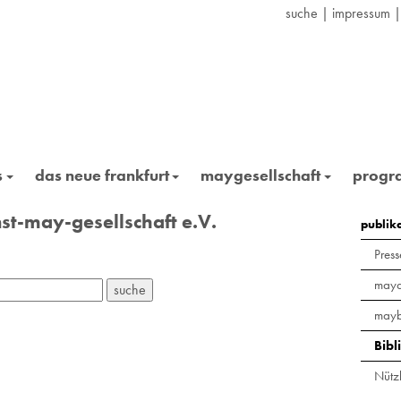
suche
|
impressum
s
das neue frankfurt
maygesellschaft
prog
st-may-gesellschaft e.V.
publik
Press
maya
mayb
Bibl
Nützl