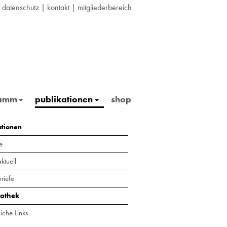
|
datenschutz
|
kontakt
|
mitgliederbereich
ramm
publikationen
shop
ationen
e
ktuell
riefe
iothek
iche Links