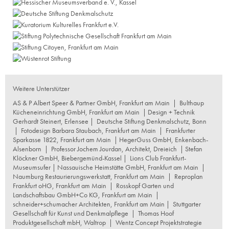
Weitere Unterstützer
AS & P Albert Speer & Partner GmbH, Frankfurt am Main
|
Bulthaup
Kücheneinrichtung GmbH, Frankfurt am Main
| Design + Technik
Gerhardt Steinert, Erlensee |
Deutsche Stiftung Denkmalschutz, Bonn
|
Fotodesign Barbara Staubach, Frankfurt am Main
|
Frankfurter
Sparkasse 1822, Frankfurt am Main
|
HegerGuss GmbH, Enkenbach-
Alsenborn
|
Professor Jochem Jourdan, Architekt, Dreieich
| Stefan
Klöckner GmbH, Biebergemünd-Kassel |
Lions Club Frankfurt-
Museumsufer
|
Nassauische Heimstätte GmbH, Frankfurt am Main
|
Naumburg Restaurierungswerkstatt, Frankfurt am Main
|
Reproplan
Frankfurt oHG, Frankfurt am Main
|
Rosskopf Garten und
Landschaftsbau GmbH+Co KG, Frankfurt am Main
|
schneider+schumacher Architekten, Frankfurt am Main
|
Stuttgarter
Gesellschaft für Kunst und Denkmalpflege
|
Thomas Hoof
Produktgesellschaft mbH, Waltrop
|
Wentz Concept Projektstrategie