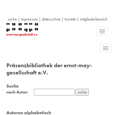
suche
|
impressum
|
datenschutz
|
kontakt
|
mitgliederbereich
Toggle
navigati
Toggl
navig
Präsenzbibliothek der ernst-may-
gesellschaft e.V.
Suche
nach Autor:
Autoren alphabetisch