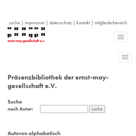
suche
|
impressum
|
datenschutz
|
kontakt
|
mitgliederbereich
Toggle
navigati
Toggl
navig
Präsenzbibliothek der ernst-may-
gesellschaft e.V.
Suche
nach Autor:
Autoren alphabetisch