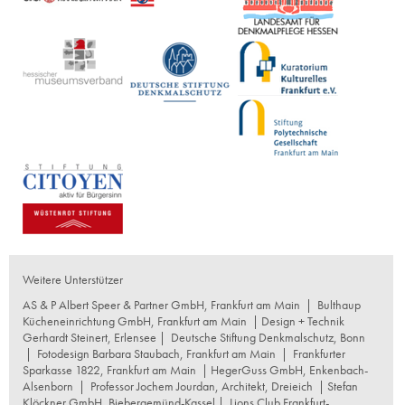
Weitere Unterstützer
AS & P Albert Speer & Partner GmbH, Frankfurt am Main
|
Bulthaup
Kücheneinrichtung GmbH, Frankfurt am Main
| Design + Technik
Gerhardt Steinert, Erlensee |
Deutsche Stiftung Denkmalschutz, Bonn
|
Fotodesign Barbara Staubach, Frankfurt am Main
|
Frankfurter
Sparkasse 1822, Frankfurt am Main
|
HegerGuss GmbH, Enkenbach-
Alsenborn
|
Professor Jochem Jourdan, Architekt, Dreieich
| Stefan
Klöckner GmbH, Biebergemünd-Kassel |
Lions Club Frankfurt-