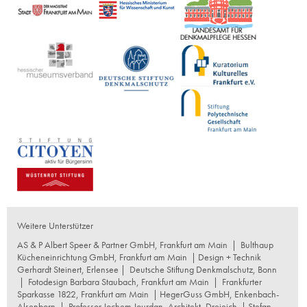
Weitere Unterstützer
AS & P Albert Speer & Partner GmbH, Frankfurt am Main
|
Bulthaup
Kücheneinrichtung GmbH, Frankfurt am Main
| Design + Technik
Gerhardt Steinert, Erlensee |
Deutsche Stiftung Denkmalschutz, Bonn
|
Fotodesign Barbara Staubach, Frankfurt am Main
|
Frankfurter
Sparkasse 1822, Frankfurt am Main
|
HegerGuss GmbH, Enkenbach-
Alsenborn
|
Professor Jochem Jourdan, Architekt, Dreieich
| Stefan