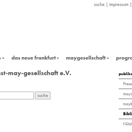
suche
|
impressum
s
das neue frankfurt
maygesellschaft
prog
st-may-gesellschaft e.V.
publik
Press
maya
mayb
Bibl
Nützl