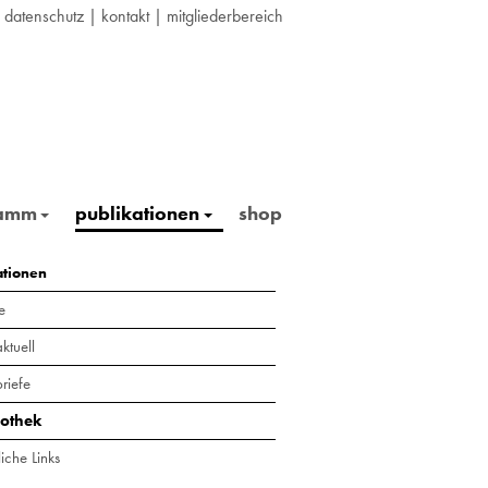
|
datenschutz
|
kontakt
|
mitgliederbereich
ramm
publikationen
shop
ationen
e
ktuell
riefe
iothek
iche Links