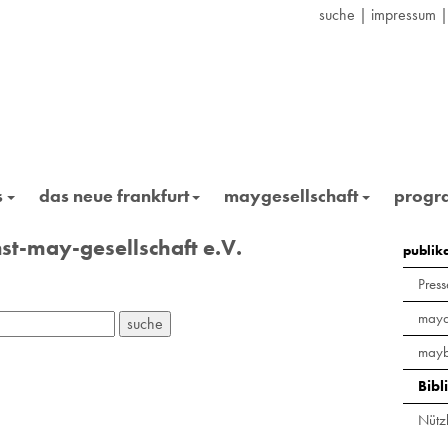
suche
|
impressum
s
das neue frankfurt
maygesellschaft
prog
st-may-gesellschaft e.V.
publik
Press
maya
mayb
Bibl
Nützl