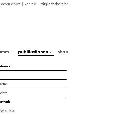
|
datenschutz
|
kontakt
|
mitgliederbereich
ramm
publikationen
shop
ationen
e
ktuell
riefe
iothek
iche Links