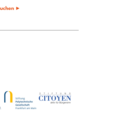
 suchen ►