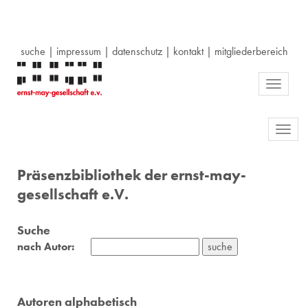
suche
|
impressum
|
datenschutz
|
kontakt
|
mitgliederbereich
Toggle
navigati
Toggl
navig
Präsenzbibliothek der ernst-may-
gesellschaft e.V.
Suche
nach Autor:
Autoren alphabetisch