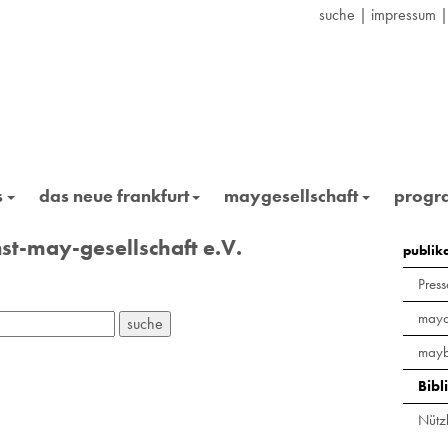
suche
|
impressum
s
das neue frankfurt
maygesellschaft
prog
st-may-gesellschaft e.V.
publik
Press
maya
mayb
Bibl
Nützl