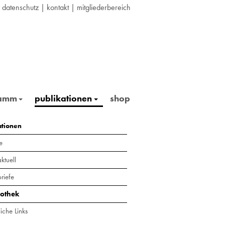
|
datenschutz
|
kontakt
|
mitgliederbereich
ramm
publikationen
shop
ationen
e
ktuell
riefe
iothek
iche Links