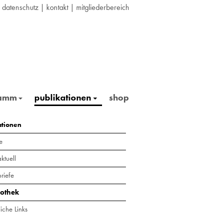
|
datenschutz
|
kontakt
|
mitgliederbereich
ramm
publikationen
shop
ationen
e
ktuell
riefe
iothek
iche Links