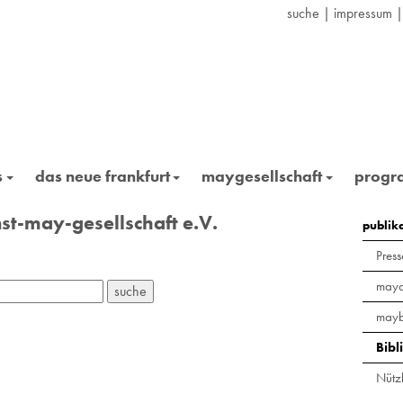
suche
|
impressum
s
das neue frankfurt
maygesellschaft
prog
st-may-gesellschaft e.V.
publik
Press
maya
mayb
Bibl
Nützl