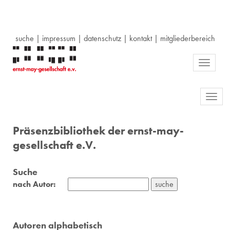
suche
|
impressum
|
datenschutz
|
kontakt
|
mitgliederbereich
Toggle
navigati
Toggl
navig
Präsenzbibliothek der ernst-may-
gesellschaft e.V.
Suche
nach Autor:
Autoren alphabetisch