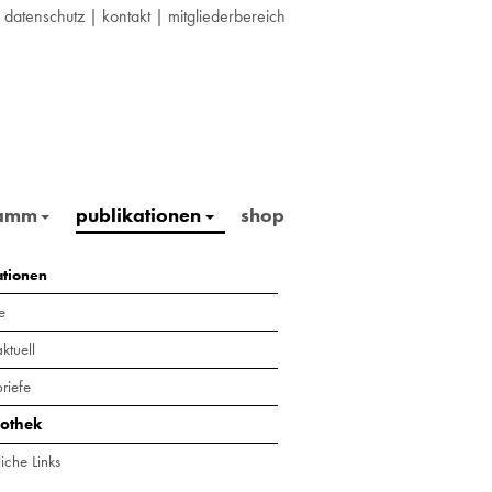
|
datenschutz
|
kontakt
|
mitgliederbereich
ramm
publikationen
shop
ationen
e
ktuell
riefe
iothek
iche Links