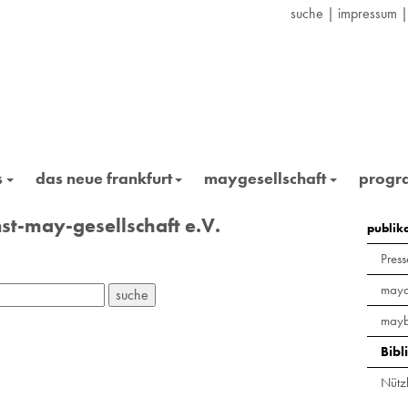
suche
|
impressum
s
das neue frankfurt
maygesellschaft
prog
st-may-gesellschaft e.V.
publik
Press
maya
mayb
Bibl
Nützl