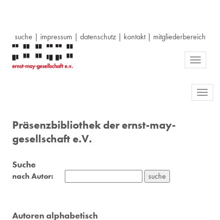
suche
|
impressum
|
datenschutz
|
kontakt
|
mitgliederbereich
Toggle
navigati
Toggl
navig
Präsenzbibliothek der ernst-may-
gesellschaft e.V.
Suche
nach Autor:
Autoren alphabetisch