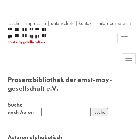
suche
|
impressum
|
datenschutz
|
kontakt
|
mitgliederbereich
Toggle
navigati
Toggl
navig
Präsenzbibliothek der ernst-may-
gesellschaft e.V.
Suche
nach Autor:
Autoren alphabetisch