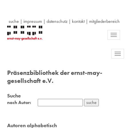
suche
|
impressum
|
datenschutz
|
kontakt
|
mitgliederbereich
Toggle
navigati
Toggl
navig
Präsenzbibliothek der ernst-may-
gesellschaft e.V.
Suche
nach Autor:
Autoren alphabetisch