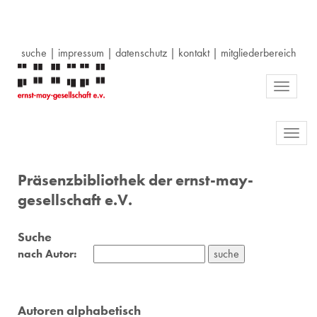
suche
|
impressum
|
datenschutz
|
kontakt
|
mitgliederbereich
Toggle
navigati
Toggl
navig
Präsenzbibliothek der ernst-may-
gesellschaft e.V.
Suche
nach Autor:
Autoren alphabetisch