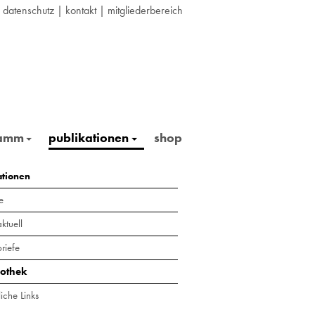
|
datenschutz
|
kontakt
|
mitgliederbereich
ramm
publikationen
shop
ationen
e
ktuell
riefe
iothek
iche Links