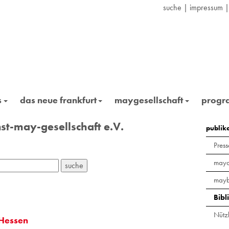
suche
|
impressum
s
das neue frankfurt
maygesellschaft
prog
st-may-gesellschaft e.V.
publik
Press
maya
mayb
Bibl
Nützl
 Hessen