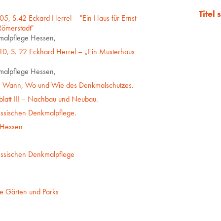
Titel
5, S.42 Eckard Herrel – "Ein Haus für Ernst
Römerstadt"
malpflege Hessen,
10, S. 22 Eckhard Herrel – „Ein Musterhaus
malpflege Hessen,
s, Wann, Wo und Wie des Denkmalschutzes.
sblatt III – Nachbau und Neubau.
Hessischen Denkmalpflege.
 Hessen
Hessischen Denkmalpflege
he Gärten und Parks