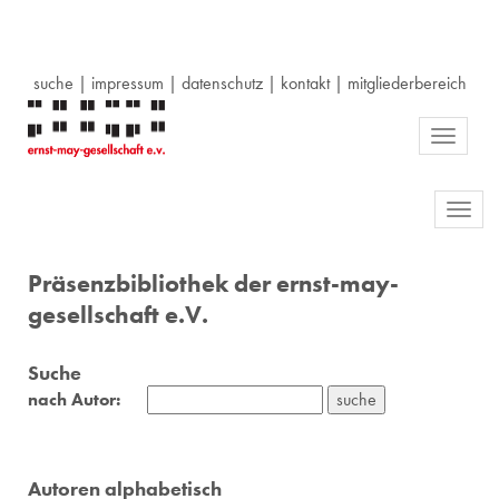
suche
|
impressum
|
datenschutz
|
kontakt
|
mitgliederbereich
Toggle
navigati
Toggl
navig
Präsenzbibliothek der ernst-may-
gesellschaft e.V.
Suche
nach Autor:
Autoren alphabetisch