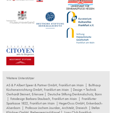
Weitere Unterstützer
AS & P Albert Speer & Partner GmbH, Frankfurt am Main
|
Bulthaup
Kücheneinrichtung GmbH, Frankfurt am Main
| Design + Technik
Gerhardt Steinert, Erlensee |
Deutsche Stiftung Denkmalschutz, Bonn
|
Fotodesign Barbara Staubach, Frankfurt am Main
|
Frankfurter
Sparkasse 1822, Frankfurt am Main
|
HegerGuss GmbH, Enkenbach-
Alsenborn
|
Professor Jochem Jourdan, Architekt, Dreieich
| Stefan
Klöckner GmbH, Biebergemünd-Kassel |
Lions Club Frankfurt-