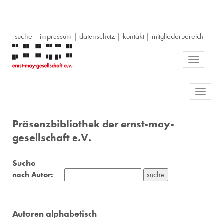
suche
|
impressum
|
datenschutz
|
kontakt
|
mitgliederbereich
Toggle
navigati
Toggl
navig
Präsenzbibliothek der ernst-may-
gesellschaft e.V.
Suche
nach Autor:
Autoren alphabetisch