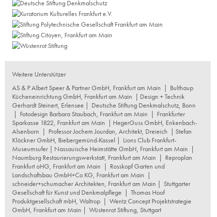
Weitere Unterstützer
AS & P Albert Speer & Partner GmbH, Frankfurt am Main
|
Bulthaup
Kücheneinrichtung GmbH, Frankfurt am Main
| Design + Technik
Gerhardt Steinert, Erlensee |
Deutsche Stiftung Denkmalschutz, Bonn
|
Fotodesign Barbara Staubach, Frankfurt am Main
|
Frankfurter
Sparkasse 1822, Frankfurt am Main
|
HegerGuss GmbH, Enkenbach-
Alsenborn
|
Professor Jochem Jourdan, Architekt, Dreieich
| Stefan
Klöckner GmbH, Biebergemünd-Kassel |
Lions Club Frankfurt-
Museumsufer
|
Nassauische Heimstätte GmbH, Frankfurt am Main
|
Naumburg Restaurierungswerkstatt, Frankfurt am Main
|
Reproplan
Frankfurt oHG, Frankfurt am Main
|
Rosskopf Garten und
Landschaftsbau GmbH+Co KG, Frankfurt am Main
|
schneider+schumacher Architekten, Frankfurt am Main
|
Stuttgarter
Gesellschaft für Kunst und Denkmalpflege
|
Thomas Hoof
Produktgesellschaft mbH, Waltrop
|
Wentz Concept Projektstrategie
GmbH, Frankfurt am Main
|
Wüstenrot Stiftung, Stuttgart