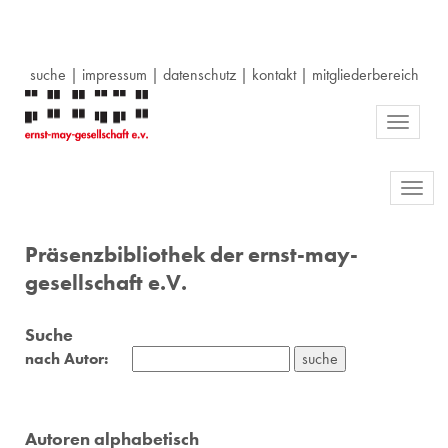
suche
|
impressum
|
datenschutz
|
kontakt
|
mitgliederbereich
Toggle
navigati
Toggl
navig
Präsenzbibliothek der ernst-may-
gesellschaft e.V.
Suche
nach Autor:
Autoren alphabetisch