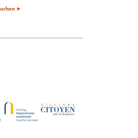
 suchen ►