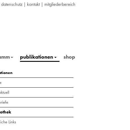
|
datenschutz
|
kontakt
|
mitgliederbereich
ramm
publikationen
shop
ationen
e
ktuell
riefe
iothek
iche Links