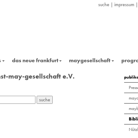
suche
|
impressum
s
das neue frankfurt
maygesellschaft
prog
st-may-gesellschaft e.V.
publik
Press
maya
mayb
Bibl
Nützl