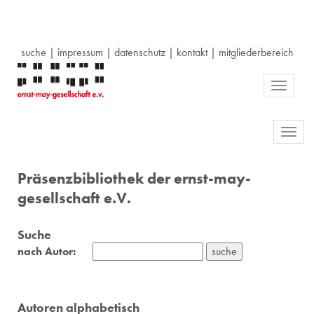
suche
|
impressum
|
datenschutz
|
kontakt
|
mitgliederbereich
Toggle
navigati
Toggl
navig
Präsenzbibliothek der ernst-may-
gesellschaft e.V.
Suche
nach Autor:
Autoren alphabetisch