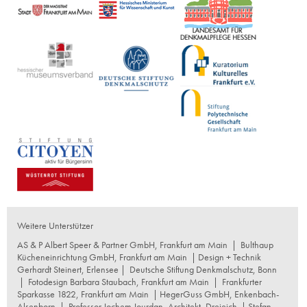
Weitere Unterstützer
AS & P Albert Speer & Partner GmbH, Frankfurt am Main
|
Bulthaup
Kücheneinrichtung GmbH, Frankfurt am Main
| Design + Technik
Gerhardt Steinert, Erlensee |
Deutsche Stiftung Denkmalschutz, Bonn
|
Fotodesign Barbara Staubach, Frankfurt am Main
|
Frankfurter
Sparkasse 1822, Frankfurt am Main
|
HegerGuss GmbH, Enkenbach-
Alsenborn
|
Professor Jochem Jourdan, Architekt, Dreieich
| Stefan