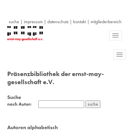
suche
|
impressum
|
datenschutz
|
kontakt
|
mitgliederbereich
Toggle
navigati
Toggl
navig
Präsenzbibliothek der ernst-may-
gesellschaft e.V.
Suche
nach Autor:
Autoren alphabetisch