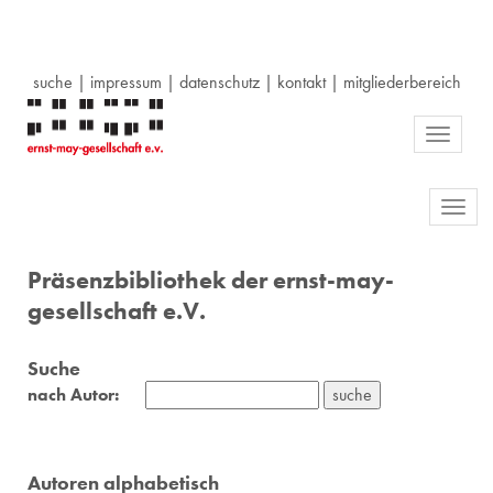
suche
|
impressum
|
datenschutz
|
kontakt
|
mitgliederbereich
Toggle
navigati
Toggl
navig
Präsenzbibliothek der ernst-may-
gesellschaft e.V.
Suche
nach Autor:
Autoren alphabetisch