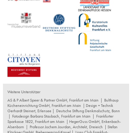
Weitere Unterstützer
AS & P Albert Speer & Partner GmbH, Frankfurt am Main
|
Bulthaup
Kücheneinrichtung GmbH, Frankfurt am Main
| Design + Technik
Gerhardt Steinert, Erlensee |
Deutsche Stiftung Denkmalschutz, Bonn
|
Fotodesign Barbara Staubach, Frankfurt am Main
|
Frankfurter
Sparkasse 1822, Frankfurt am Main
|
HegerGuss GmbH, Enkenbach-
Alsenborn
|
Professor Jochem Jourdan, Architekt, Dreieich
| Stefan
Klöckner GmbH, Biebergemünd-Kassel |
Lions Club Frankfurt-