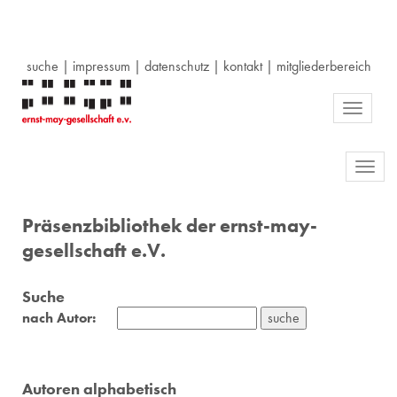
suche
|
impressum
|
datenschutz
|
kontakt
|
mitgliederbereich
Toggle
navigati
Toggl
navig
Präsenzbibliothek der ernst-may-
gesellschaft e.V.
Suche
nach Autor:
Autoren alphabetisch