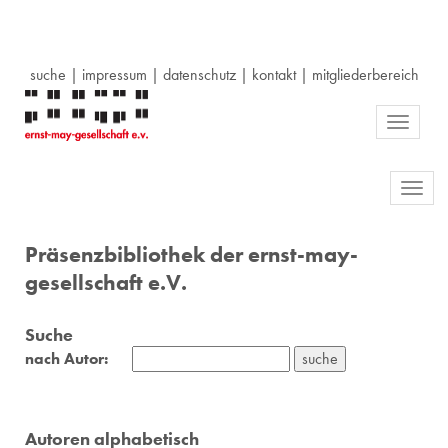
suche
|
impressum
|
datenschutz
|
kontakt
|
mitgliederbereich
Toggle
navigati
Toggl
navig
Präsenzbibliothek der ernst-may-
gesellschaft e.V.
Suche
nach Autor:
Autoren alphabetisch