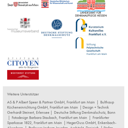
Weitere Unterstützer
AS & P Albert Speer & Partner GmbH, Frankfurt am Main
|
Bulthaup
Kücheneinrichtung GmbH, Frankfurt am Main
| Design + Technik
Gerhardt Steinert, Erlensee |
Deutsche Stiftung Denkmalschutz, Bonn
|
Fotodesign Barbara Staubach, Frankfurt am Main
|
Frankfurter
Sparkasse 1822, Frankfurt am Main
|
HegerGuss GmbH, Enkenbach-
Alsenborn
|
Professor Jochem Jourdan, Architekt, Dreieich
| Stefan