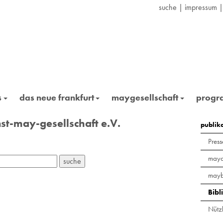
suche
|
impressum
s
das neue frankfurt
maygesellschaft
prog
st-may-gesellschaft e.V.
publik
Press
maya
mayb
Bibl
Nützl