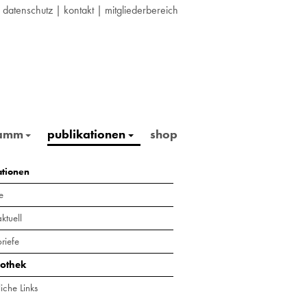
|
datenschutz
|
kontakt
|
mitgliederbereich
ramm
publikationen
shop
ationen
e
ktuell
riefe
iothek
iche Links