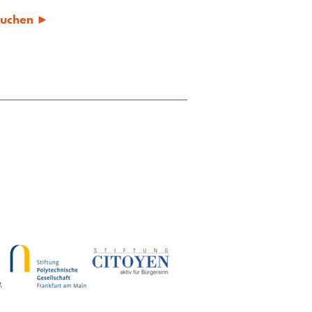
 suchen ►