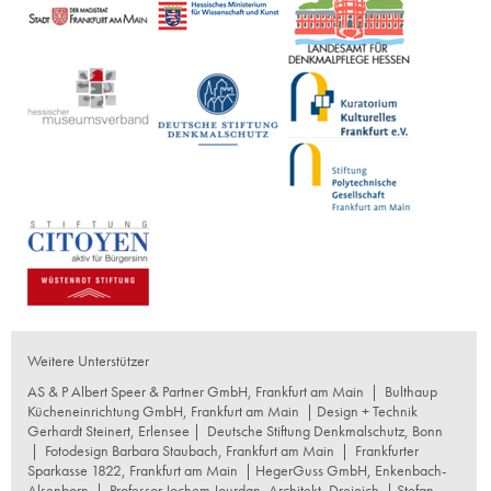
Weitere Unterstützer
AS & P Albert Speer & Partner GmbH, Frankfurt am Main
|
Bulthaup
Kücheneinrichtung GmbH, Frankfurt am Main
| Design + Technik
Gerhardt Steinert, Erlensee |
Deutsche Stiftung Denkmalschutz, Bonn
|
Fotodesign Barbara Staubach, Frankfurt am Main
|
Frankfurter
Sparkasse 1822, Frankfurt am Main
|
HegerGuss GmbH, Enkenbach-
Alsenborn
|
Professor Jochem Jourdan, Architekt, Dreieich
| Stefan