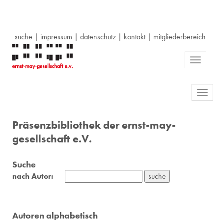
suche
|
impressum
|
datenschutz
|
kontakt
|
mitgliederbereich
Toggle
navigati
Toggl
navig
Präsenzbibliothek der ernst-may-
gesellschaft e.V.
Suche
nach Autor:
Autoren alphabetisch