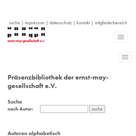
suche
|
impressum
|
datenschutz
|
kontakt
|
mitgliederbereich
Toggle
navigati
Toggl
navig
Präsenzbibliothek der ernst-may-
gesellschaft e.V.
Suche
nach Autor:
Autoren alphabetisch