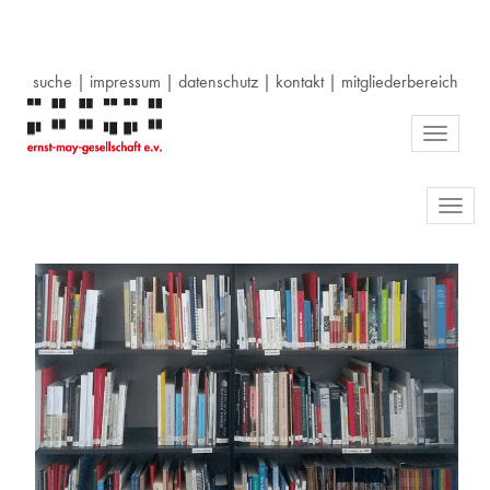
suche
|
impressum
|
datenschutz
|
kontakt
|
mitgliederbereich
Toggle
navigati
Toggl
navig