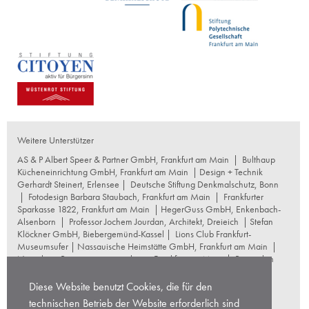
Weitere Unterstützer
AS & P Albert Speer & Partner GmbH, Frankfurt am Main
|
Bulthaup
Kücheneinrichtung GmbH, Frankfurt am Main
| Design + Technik
Gerhardt Steinert, Erlensee |
Deutsche Stiftung Denkmalschutz, Bonn
|
Fotodesign Barbara Staubach, Frankfurt am Main
|
Frankfurter
Sparkasse 1822, Frankfurt am Main
|
HegerGuss GmbH, Enkenbach-
Alsenborn
|
Professor Jochem Jourdan, Architekt, Dreieich
| Stefan
Klöckner GmbH, Biebergemünd-Kassel |
Lions Club Frankfurt-
Museumsufer
|
Nassauische Heimstätte GmbH, Frankfurt am Main
|
Naumburg Restaurierungswerkstatt, Frankfurt am Main
|
Reproplan
Frankfurt oHG, Frankfurt am Main
|
Rosskopf Garten und
Landschaftsbau GmbH+Co KG, Frankfurt am Main
|
Diese Website benutzt Cookies, die für den
schneider+schumacher Architekten, Frankfurt am Main
|
Stuttgarter
technischen Betrieb der Website erforderlich sind
Gesellschaft für Kunst und Denkmalpflege
|
Thomas Hoof