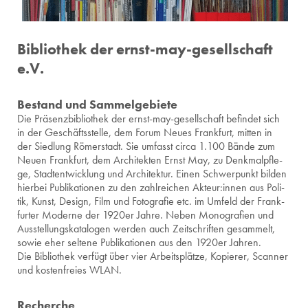
Bibliothek der ernst-may-gesellschaft
e.V.
Bestand und Sammelgebiete
Die Prä­senz­bi­blio­thek der ernst-may-ge­sell­schaft be­fin­det sich
in der Ge­schäfts­stel­le, dem Forum Neues Frank­furt, mit­ten in
der Sied­lung Rö­mer­stadt. Sie um­fasst circa 1.100 Bände zum
Neuen Frank­furt, dem Ar­chi­tek­ten Ernst May, zu Denk­mal­pfle­
ge, Stadt­ent­wick­lung und Ar­chi­tek­tur. Einen Schwer­punkt bil­den
hier­bei Pu­bli­ka­tio­nen zu den zahl­rei­chen Ak­teur:innen aus Po­li­
tik, Kunst, De­sign, Film und Fo­to­gra­fie etc. im Um­feld der Frank­
fur­ter Mo­der­ne der 1920er Jahre. Neben Mo­no­gra­fi­en und
Aus­stel­lungs­ka­ta­lo­gen wer­den auch Zeit­schrif­ten ge­sam­melt,
sowie eher sel­te­ne Pu­bli­ka­tio­nen aus den 1920er Jah­ren.
Die Bi­blio­thek ver­fügt über vier Ar­beits­plät­ze, Ko­pie­rer, Scan­ner
und kos­ten­frei­es WLAN.
Recherche