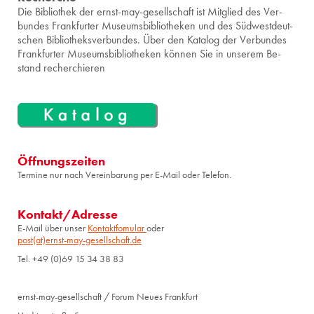
Die Bi­blio­thek der ernst-may-ge­sell­schaft ist Mit­glied des Ver­
bun­des Frank­fur­ter Mu­se­ums­bi­blio­the­ken und des Süd­west­deut­
schen Bi­blio­theks­ver­bun­des. Über den Ka­ta­log der Ver­bun­des
Frank­fur­ter Mu­se­ums­bi­blio­the­ken kön­nen Sie in un­se­rem Be­
stand re­cher­chie­ren
Öffnungszeiten
Termine nur nach Vereinbarung per E-Mail oder Telefon.
Kontakt/Adresse
E-Mail über unser
Kontaktfomular
oder
post(at)ernst-may-gesellschaft.de
Tel. +49 (0)69 15 34 38 83
ernst-may-gesellschaft / Forum Neues Frankfurt