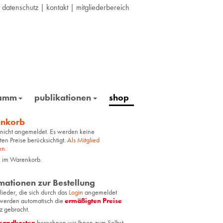
|
datenschutz
|
kontakt
|
mitgliederbereich
ramm
publikationen
shop
nkorb
 nicht angemeldet. Es werden keine
ten Preise berücksichtigt.
Als Mitglied
en.
l im Warenkorb.
mationen zur Bestellung
glie­der, die sich durch das
Login
an­ge­mel­det
er­den au­to­ma­tisch die
er­mä­ßig­ten Prei­se
z ge­bracht.
­sand­kos­ten
be­rech­nen wir Ihnen zum Selbst­