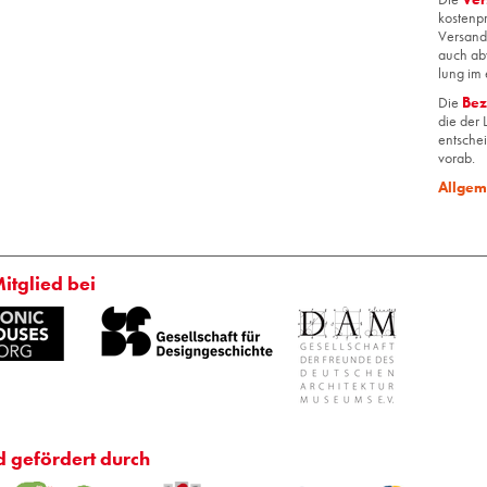
kos­ten­p
Ver­sand­
auch ab­
lung im 
Die
Be­
die der L
ent­schei
vorab.
All­ge­
Mitglied bei
d gefördert durch