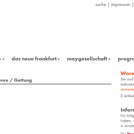
suche
|
impressum
s
das neue frankfurt
maygesellschaft
prog
Ware
Sie sind
nre / Gattung
reduzier
anmeld
0
Artike
Infor
Für Mit­
haben, w
in An­sat
Die
Ver