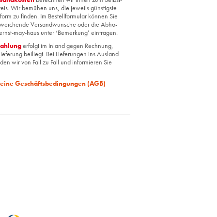
reis. Wir be­mü­hen uns, die je­weils güns­tigs­te
form zu fin­den. Im Be­stell­for­mu­lar kön­nen Sie
wei­chen­de Ver­sand­wün­sche oder die Ab­ho­
ernst-may-haus unter ‘Be­mer­kung’ ein­tra­gen.
zah­lung
er­folgt im In­land gegen Rech­nung,
ie­fe­rung bei­liegt. Bei Lie­fe­run­gen ins Aus­land
­den wir von Fall zu Fall und in­for­mie­ren Sie
mei­ne Ge­schäfts­be­din­gun­gen (AGB)