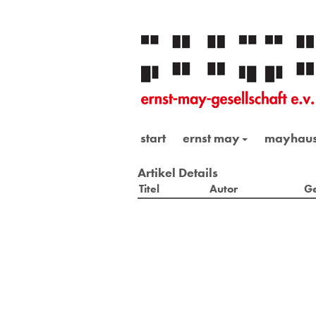
start
ernst may
mayhau
Artikel Details
Titel
Autor
Ge